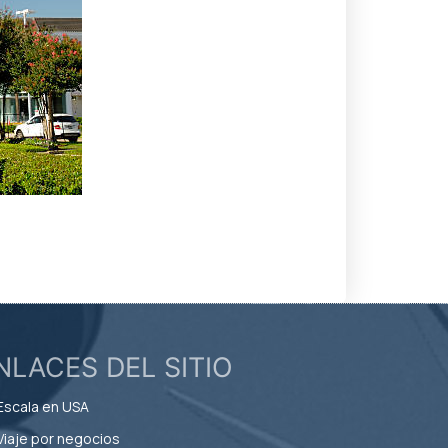
NLACES DEL SITIO
Escala en USA
Viaje por negocios