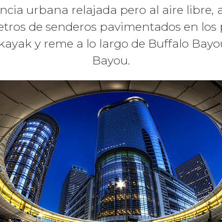
cia urbana relajada pero al aire libre, a
etros de senderos pavimentados en los p
 kayak y reme a lo largo de Buffalo Bay
Bayou.